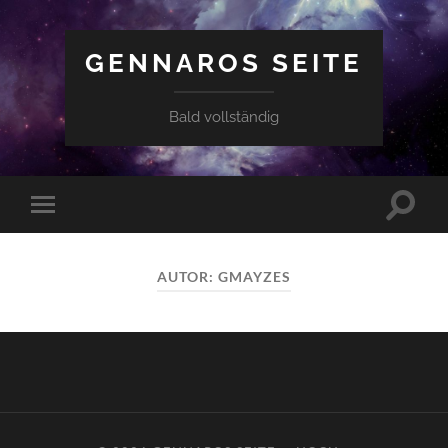
GENNAROS SEITE
Bald vollständig
Suchfe
Mobile-
ein-/a
Menü
ein-/ausblenden
AUTOR:
GMAYZES