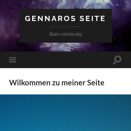
GENNAROS SEITE
Bald vollständig
Suchfe
Mobile-
ein-/a
Menü
ein-/ausblenden
Wilkommen zu meiner Seite